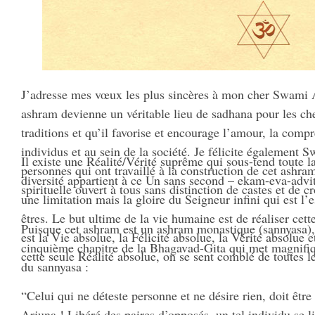
J’adresse mes vœux les plus sincères à mon cher Swami A
ashram devienne un véritable lieu de sadhana pour les che
traditions et qu’il favorise et encourage l’amour, la comp
individus et au sein de la société. Je félicite également 
Il existe une Réalité/Vérité suprême qui sous-tend toute la
personnes qui ont travaillé à la construction de cet ashra
diversité appartient à ce Un sans second – ekam-eva-adviti
spirituelle ouvert à tous sans distinction de castes et de c
une limitation mais la gloire du Seigneur infini qui est l’
êtres. Le but ultime de la vie humaine est de réaliser cet
Puisque cet ashram est un ashram monastique (sannyasa), j
est la Vie absolue, la Félicité absolue, la Vérité absolu
cinquième chapitre de la Bhagavad-Gita qui met magnifiq
cette seule Réalité absolue, on se sent comblé de toutes l
du sannyasa :
“Celui qui ne déteste personne et ne désire rien, doit êt
Arjuna ! Libéré des paires d’opposés, un tel individu se l