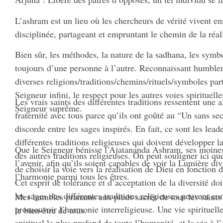
L’ashram est un lieu où les chercheurs de vérité vivent 
disciplinée, partageant et empruntant le chemin de la réal
Bien sûr, les méthodes, la nature de la sadhana, les symbo
toujours d’une personne à l’autre. Reconnaissant humblem
diverses religions/traditions/chemins/rituels/symboles par
Seigneur infini, le respect pour les autres voies spirituell
Les vrais saints des différentes traditions ressentent une af
Seigneur suprême.
fraternité avec tous parce qu’ils ont goûté au “Un sans se
discorde entre les sages inspirés. En fait, ce sont les lead
différentes traditions religieuses qui doivent développer la
Que le Seigneur bénisse l’Ajatananda Ashram, ses moines 
des autres traditions religieuses. On peut souligner ici qu
l’avenir, afin qu’ils soient capables de voir la Lumière di
de choisir la voie vers la réalisation de Dieu en fonction
l’harmonie parmi tous les êtres.
Cet esprit de tolérance et d’acceptation de la diversité doi
les sages des différentes traditions religieuses peuvent c
Mes humbles pranams aux pieds sacrés de tous les saints e
promouvoir l’harmonie interreligieuse. Une vie spirituelle
le bien-être de tous.
spirituel le plus profond de toute l’humanité, et la vie à 