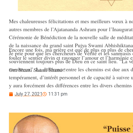
Mes chaleureuses félicitations et mes meilleurs vœux à
autres membres de l’Ajatananda Ashram pour l’Inauguration
Cérémonie de Bénédiction de la nouvelle salle de méditat
de la naissance du grand saint Pujya Swami Abhishiktan
Encore une fois, ma prière est que de plus en plus de cher
Je prie pour que les chercheurs de Vérité et les sannyasis 
fouler le sentier divin et rayonner l’amour et l’harmonie e
souviennent toujours plus de Dieu en ce saint lieu. “La vé
nombreux”. La différence entre les chemins est due aux d
Om Shanti Shanti Shanti !
tempérament, d’intérêt personnel et de capacité à suivre u
y aura forcément des différences entre les divers chemins 
mène au but spirituel le plus élevé et que le chemin lui-
July 27, 2021
11:31 pm
également qu’il y ait plus d’harmonie et de compréhension
voies, si le but spirituel commun n’est rien d’autre que la 
Vérité/Félicité/Conscience infinie, éternelle et absolue qui
existe. Seul ce but spirituel le plus élevé peut nous relier