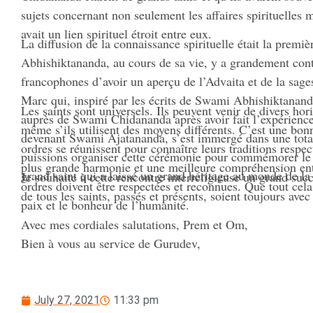
sujets concernant non seulement les affaires spirituelles ma
avait un lien spirituel étroit entre eux.
La diffusion de la connaissance spirituelle était la prem
Abhishiktananda, au cours de sa vie, y a grandement con
francophones d’avoir un aperçu de l’Advaita et de la sag
Marc qui, inspiré par les écrits de Swami Abhishiktananda
Les saints sont universels. Ils peuvent venir de divers hor
auprès de Swami Chidananda après avoir fait l’expérience d
même s’ils utilisent des moyens différents. C’est une bonn
devenant Swami Ajatananda, s’est immergé dans une total
ordres se réunissent pour connaître leurs traditions respe
puissions organiser cette cérémonie pour commémorer le 
plus grande harmonie et une meilleure compréhension entre
grand saint qui a laissé un grand héritage au monde de la s
Je souhaite à cette rencontre interreligieuse un grand suc
ordres doivent être respectées et reconnues. Que tout cel
de tous les saints, passés et présents, soient toujours ave
paix et le bonheur de l’humanité.
Avec mes cordiales salutations, Prem et Om,
Bien à vous au service de Gurudev,
July 27, 2021
11:33 pm