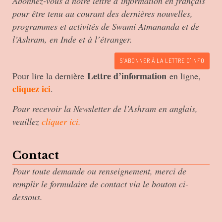
Abonnez-vous à notre lettre d’information en français
excellence que les croyants de toutes religions devra
pour être tenu au courant des dernières nouvelles,
autres religions. Vues de l’extérieur, les religions s
programmes et activités de Swami Atmananda et de
elles sont Une dans leur essence. Elles existent toute
l’Ashram, en Inde et à l’étranger.
spirituel. Ce grand dessein consiste à
re-
ligare, à « r
S’ABONNER À LA LETTRE D'INFO
cosmique suprême. En réalité, ce lien ne s’est jamais 
Lettre d’information
Pour lire la dernière
en ligne,
jamais interrompue entre vous et l’Etre. Vous demeur
cliquez ici
.
vous avez perdu votre conscience spirituelle que vou
différent: non-spirituel, matériel, physique et phénom
Pour recevoir la Newsletter de l’Ashram en anglais,
veuillez
cliquer ici
.
Du fait de cette conscience inférieure, occultante, vo
de ressentir cette connexion spirituelle essentielle e
votre être. Et pourtant, les Ecritures déclarent inlass
Contact
séparation ! Elle est impossible, car Il demeure au-
Pour toute demande ou renseignement, merci de
plus profond, et vous demeurez en Lui. Vous ne pouve
remplir le formulaire de contact via le bouton ci-
puisqu’Il est infini, omni-pénétrant et omniprésent !
dessous.
Non seulement Il vous a amené à l’existence, mais il 