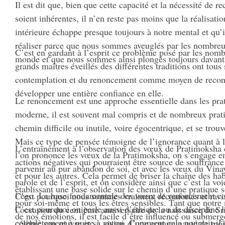
Il est dit que, bien que cette capacité et la nécessité de 
soient inhérentes, il n’en reste pas moins que la réalisat
intérieure échappe presque toujours à notre mental et qu’il
réaliser parce que nous sommes aveuglés par les nombreuse
C’est en gardant à l’esprit ce problème posé par les nom
monde et que nous sommes ainsi plongés toujours davant
grands maîtres éveillés des différentes traditions ont tous
contemplation et du renoncement comme moyen de reconna
développer une entière confiance en elle.
Le renoncement est une approche essentielle dans les pr
moderne, il est souvent mal compris et de nombreux prat
chemin difficile ou inutile, voire égocentrique, et se trouv
Mais ce type de pensée témoigne de l’ignorance quant à 
L’entraînement à l’observation des vœux de Pratimoksha co
l’on prononce les vœux de la Pratimoksha, on s’engage en 
actions négatives qui pourraient être source de souffranc
parvenir au pur abandon de soi, et avec les vœux du Vinaya
et pour les autres. Cela permet de briser la chaîne des ha
parole et de l’esprit, et on considère ainsi que c’est la vo
établissant une base solide sur le chemin d’une pratique s
l’ego. La base fondamentale des vœux de renoncement cons
C’est pourquoi nous sommes vraiment réconfortés et ravis d
pour soi-même et tous les êtres sensibles. Tant que notre m
C’est pourquoi on parle aussi d’éthique ou de discipline l
l’occasion du centième anniversaire de la naissance de S
de nos émotions, il est facile d’être influencé ou submergé
complètement à nuire à autrui. Comment cela pourrait-il ê
célèbre son œuvre et sa vision d’une communauté de moin