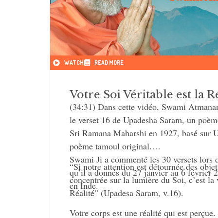
WATCH
READ MORE
Votre Soi Véritable est la R
(34:31) Dans cette vidéo, Swami Atman
le verset 16 de Upadesha Saram, un poèm
Sri Ramana Maharshi en 1927, basé sur U
poème tamoul original.
Swami Ji a commenté les 30 versets lors d
“Si notre attention est détournée des objet
qu’il a donnés du 27 janvier au 6 février
concentrée sur la lumière du Soi, c’est la 
en Inde.
Réalité” (Upadesa Saram, v.16).
Votre corps est une réalité qui est perçue. 