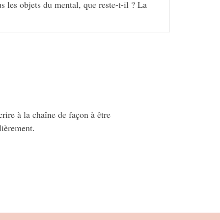
 les objets du mental, que reste-t-il ? La
 ! Cette Reconnaissance est une
delà de toute dualité.
n à notre relation avec quoi que ce soit,
ressivement dans notre Être véritable.
rire à la chaîne de façon à être
lièrement.