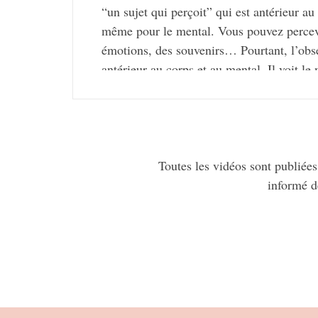
“un sujet qui perçoit” qui est antérieur au
même pour le mental. Vous pouvez percev
émotions, des souvenirs… Pourtant, l’obse
antérieur au corps et au mental. Il voit le 
qu’on appelle le “monde” comme des objet
que “cela” qui perçoit ? Quel est l’observ
Conscience d’attention ! Elle ne peut jama
ce qui apparaît en elle est “ce qui est vu”.
Est-ce que “je” est ce qui voit ou ce qui e
Toutes les vidéos sont publiées
fait également vu dans votre Conscience d
informé d
retirez tous les attributs de ce “je”, vous
plus profond, qui n’a pas d’attributs… Ce 
à votre “je” individuel. Sri Ramana Mahars
Je”. C’est la pure Conscience d’attention q
Soi ! La reconnaissance du Soi est la visio
Réalité Ultime !