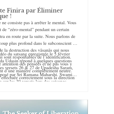
ste Finira par Éliminer
que !
e ne consiste pas à arrêter le mental. Vous
at de “zéro-mental” pendant un certain
tra en route par la suite. Nous parlons de
oup plus profond dans le subconscient et
 de la destruction des vāsanās qui nous
déo du satsang enregistrée le 5 février
i sont responsables de l’identification.
a Udasin répond à quelques questions
e attention des pensées et ne pas vous y
les versets 26 & 27 de Upadesha Saram,
ant d’une manière complètement neutre.
posé par Sri Ramana Maharshi. Swami Ji
t effectuée correctement sous la direction
 sur les 30 versets lors des satsangs
, elle achèvera le pratiquant. C’est le but
du 27 janvier au 6 février 2020 à
e.