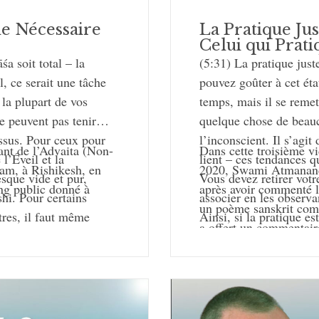
La Pratique Ju
le Nécessaire
Celui qui Prati
(5:31) La pratique just
a soit total – la
pouvez goûter à cet ét
l, ce serait une tâche
temps, mais il se remet
 la plupart de vos
quelque chose de beauc
e peuvent pas tenir
l’inconscient. Il s’agit
essus. Pour ceux pour
Dans cette troisième vi
nt de l’Advaita (Non-
lient – ces tendances qu
 l’Éveil et la
2020, Swami Atmanand
ram, à Rishikesh, en
Vous devez retirer votr
esque vide et pur,
après avoir commenté 
ang public donné à
associer en les observ
i. Pour certains
un poème sanskrit com
Ainsi, si la pratique es
utres, il faut même
a offert un commentaire
d’un enseignant qualifié
ous ne vous souciez plus
publics qu’il a donnés 
de toutes les pratiques.
ce que vous sentez que
Tiruvannamalai, en Ind
, elle est guidée,
ésormais vu comme la
vu comme une forme