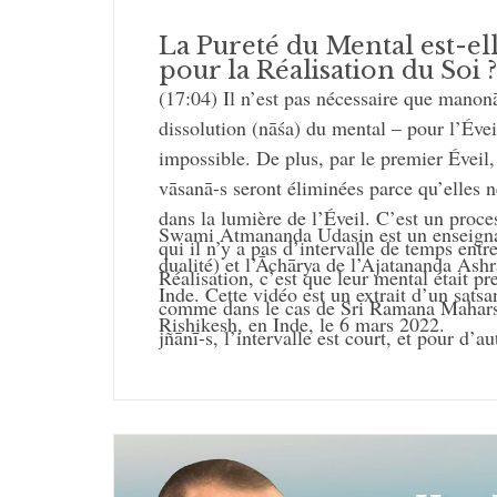
La Pureté du Mental est-el
pour la Réalisation du Soi ?
(17:04) Il n’est pas nécessaire que manonāś
dissolution (nāśa) du mental – pour l’Évei
impossible. De plus, par le premier Éveil,
vāsanā-s seront éliminées parce qu’elles n
dans la lumière de l’Éveil. C’est un proc
Swami Atmananda Udasin est un enseigna
qui il n’y a pas d’intervalle de temps entre
dualité) et l’Āchārya de l’Ajatananda Ash
Réalisation, c’est que leur mental était pr
Inde. Cette vidéo est un extrait d’un sats
comme dans le cas de Sri Ramana Maharsh
Rishikesh, en Inde, le 6 mars 2022.
jñānī-s, l’intervalle est court, et pour d’a
plusieurs vies. Une fois qu’il y a Éveil, v
tellement de revenir dans le saṃsāra, par
votre vie est complètement prise en charge
protégée. Et à nouveau, le saṃsāra est d
forme même du Bien-Aimé, il n’est pas 