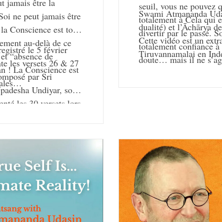
 jamais être la
seuil, vous ne pouvez q
Swami Atmananda Udasi
Soi ne peut jamais être
totalement à Cela qui 
dualité) et l’Āchārya 
la Conscience est tout
divertir par le passé. S
Cette vidéo est un extr
lement au-delà de ce
totalement confiance à 
gistré le 5 février
Tiruvannamalai en Inde
et “absence de
doute… mais il ne s’ag
 les versets 26 & 27
an ! La Conscience est
omposé par Sri
tales…
padesha Undiyar, son
té les 30 versets lors
 au 6 février 2020 à