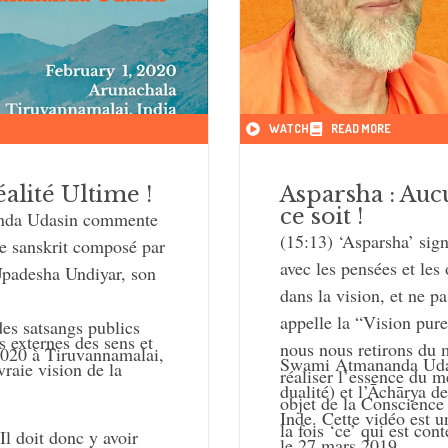
WATCH
READ MORE
éalité Ultime !
Asparsha : Auc
ce soit !
anda Udasin commente
(15:13) ‘Asparsha’ sign
e sanskrit composé par
avec les pensées et les 
padesha Undiyar, son
dans la vision, et ne p
appelle la “Vision pure
es satsangs publics
s externes des sens et
nous nous retirons du 
 2020 à Tiruvannamalai,
Swami Atmananda Udasi
vraie vision de la
réaliser l’essence du m
dualité) et l’Āchārya 
objet de la Conscience
Inde. Cette vidéo est u
la fois ‘ce’ qui est co
Il doit donc y avoir
le 27 mars 2019.