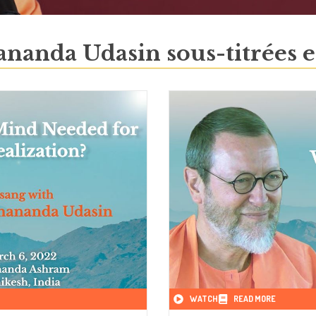
anda Udasin sous-titrées e
WATCH
READ MORE