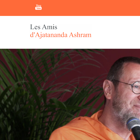
You
Tube