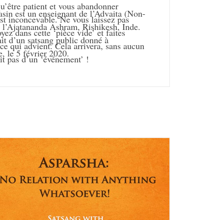
u’être patient et vous abandonner
n est un enseignant de l’Advaita (Non-
est inconcevable. Ne vous laissez pas
de l’Ajatananda Ashram, Rishikesh, Inde.
oyez dans cette ‘pièce vide’ et faites
ait d’un satsang public donné à
ce qui advient. Cela arrivera, sans aucun
, le 5 février 2020.
it pas d’un ‘événement’ !