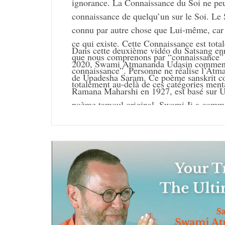
ignorance. La Connaissance du Soi ne peut
connaissance de quelqu’un sur le Soi. Le 
connu par autre chose que Lui-même, car 
ce qui existe. Cette Connaissance est tota
Dans cette deuxième vidéo du Satsang enre
que nous comprenons par “connaissance” 
2020, Swami Atmananda Udasin commente
connaissance”. Personne ne réalise l’Atm
de Upadesha Saram. Ce poème sanskrit c
totalement au-delà de ces catégories men
Ramana Maharshi en 1927, est basé sur U
poème tamoul original. Swami Ji a commen
des Satsangs publics donnés du 27 janvier
Tiruvannamalai, en Inde.