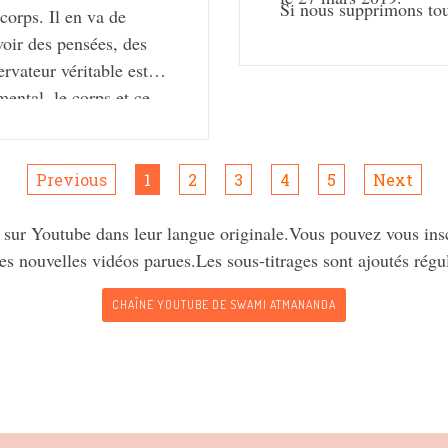
Si nous supprimons tous
 corps. Il en va de
Conscience d’attention
oir des pensées, des
expérience directe, au-
rvateur véritable est
Lorsque nous mettons fi
mental, le corps et ce
nous nous fondons prog
s. Alors, qu’est-ce
ateur ultime ? La
is être un objet. Tout
Previous
1
2
3
4
5
Next
st vu ? Ce “je” est en
 sur Youtube dans leur langue originale.Vous pouvez vous insc
’attention. Si vous
es nouvelles vidéos parues.Les sous-titrages sont ajoutés régu
 reconnaissez un “Je”
CHAÎNE YOUTUBE DE SWAMI ATMANANDA
pur “Je” est antérieur
hi l’appelle le “Je-
ui brille en vous, le
n véritable de la