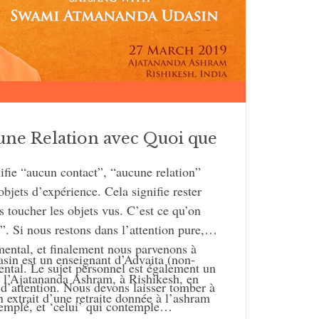
une Relation avec Quoi que
ifie “aucun contact”, “aucune relation”
objets d’expérience. Cela signifie rester
as toucher les objets vus. C’est ce qu’on
”. Si nous restons dans l’attention pure,
mental, et finalement nous parvenons à
n est un enseignant d’Advaita (non-
ental. Le sujet personnel est également un
de l’Ajatananda Ashram, à Rishikesh, en
 d’attention. Nous devons laisser tomber à
n extrait d’une retraite donnée à l’ashram
ntemplé, et ‘celui’ qui contemple…